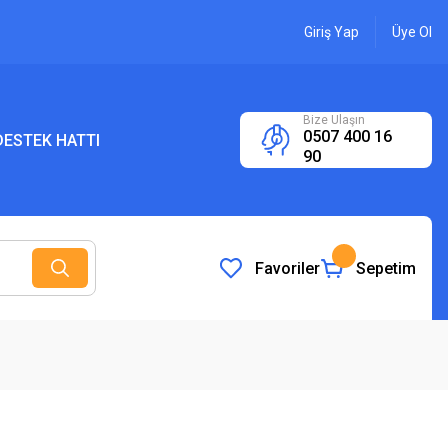
Giriş Yap
Üye Ol
Bize Ulaşın
0507 400 16
ESTEK HATTI
90
Favoriler
Sepetim