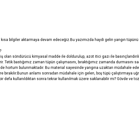
ısa kısa bilgiler aktarmaya devam edeceğiz.Bu yazımızda haydi gelin yangın tüpünü 
?
ş olan söndürücü kimyasal madde ile doldurulup, azot itici gazı ile basınçlandırı
rir. Tetik bastığımız zaman tüpün çalışmasını, bıraktığımız zamanda durmasını sa
zerinde hortum bulunmaktadır. Bu material sayesinde yangına uzaktan müdahale edeb
 yere bırakılır.Bunun anlamı sonradan müdahale için gelen, boş tüpü çalıştırmaya
 defa kullanıldıktan sonra tekrar kullanılmak üzere saklanabilir mi? Gövde ve toz g