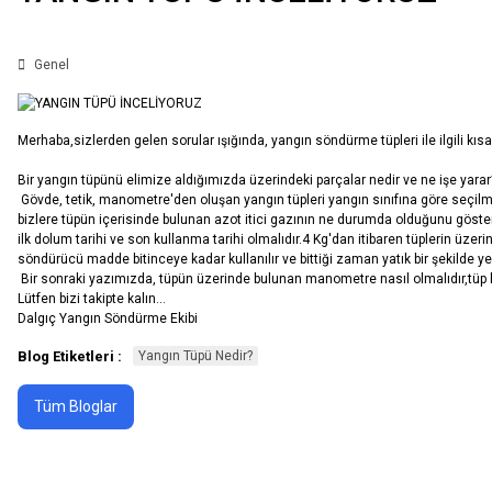
Genel
Merhaba,sizlerden gelen sorular ışığında, yangın söndürme tüpleri ile ilgili k
Bir yangın tüpünü elimize aldığımızda üzerindeki parçalar nedir ve ne işe yarar
Gövde, tetik, manometre'den oluşan yangın tüpleri yangın sınıfına göre seçilmi
bizlere tüpün içerisinde bulunan azot itici gazının ne durumda olduğunu göste
ilk dolum tarihi ve son kullanma tarihi olmalıdır.4 Kg'dan itibaren tüplerin ü
söndürücü madde bitinceye kadar kullanılır ve bittiği zaman yatık bir şekilde
Bir sonraki yazımızda, tüpün üzerinde bulunan manometre nasıl olmalıdır,tüp bir
Lütfen bizi takipte kalın...
Dalgıç Yangın Söndürme Ekibi
Blog Etiketleri :
Yangın Tüpü Nedir?
Tüm Bloglar