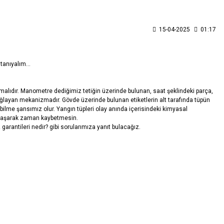
15-04-2025
01:17
tanıyalım...
lmalıdır. Manometre dediğimiz tetiğin üzerinde bulunan, saat şeklindeki parça,
ğlayan mekanizmadır. Gövde üzerinde bulunan etiketlerin alt tarafında tüpün
ilme şansımız olur. Yangın tüpleri olay anında içerisindeki kimyasal
 uğraşarak zaman kaybetmesin.
arantileri nedir? gibi sorularımıza yanıt bulacağız.