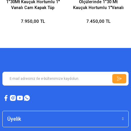
1”30Mt Kauçuk Hortumlu 1''
Ölçülerinde 1”30 Mt
Vanalı Cam Kapak Tüp
Kauçuk Hortumlu 1''Vanalı
Bölmeli Yangın Dolabı
Sac Kapaklı Tüp Bölmeli
EN671-1
EN671-1
7.950,00 TL
7.450,00 TL
Üyelik