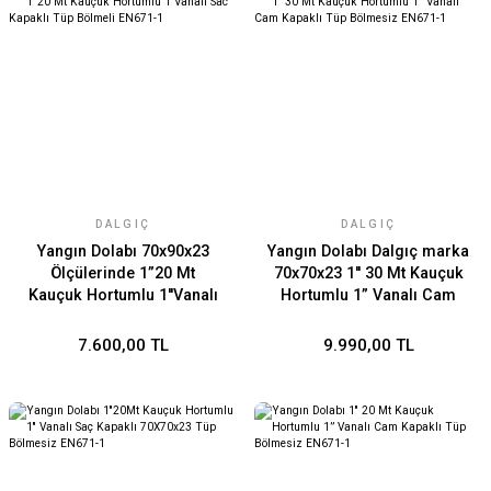
DALGIÇ
DALGIÇ
Yangın Dolabı 70x90x23
Yangın Dolabı Dalgıç marka
Ölçülerinde 1”20 Mt
70x70x23 1'' 30 Mt Kauçuk
Kauçuk Hortumlu 1''Vanalı
Hortumlu 1” Vanalı Cam
Sac Kapaklı Tüp Bölmeli
Kapaklı Tüp Bölmesiz
EN671-1
EN671-1
7.600,00 TL
9.990,00 TL