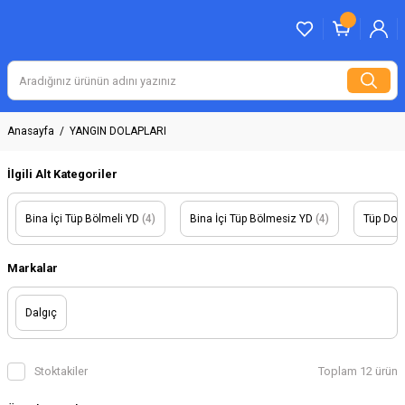
Anasayfa
YANGIN DOLAPLARI
İlgili Alt Kategoriler
Bina İçi Tüp Bölmeli YD
(4)
Bina İçi Tüp Bölmesiz YD
(4)
Tüp Dola
Markalar
Dalgıç
Stoktakiler
Toplam 12 ürün