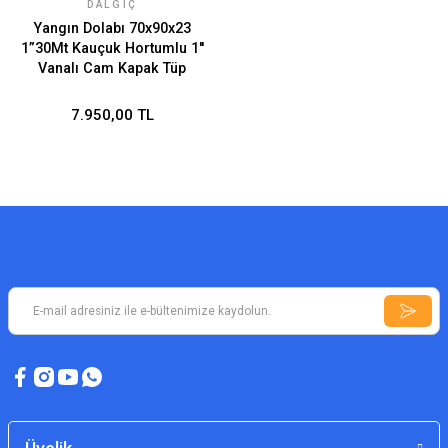
DALGIÇ
Yangın Dolabı 70x90x23
1”30Mt Kauçuk Hortumlu 1''
Vanalı Cam Kapak Tüp
Bölmeli Yangın Dolabı
EN671-1
7.950,00 TL