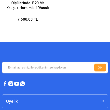
Ölçülerinde 1”20 Mt
Kauçuk Hortumlu 1''Vanalı
Sac Kapaklı Tüp Bölmeli
EN671-1
7.600,00 TL
Üyelik