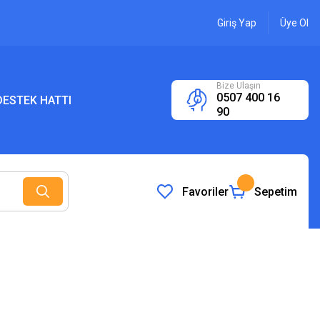
Giriş Yap
Üye Ol
Bize Ulaşın
0507 400 16
ESTEK HATTI
90
Favoriler
Sepetim