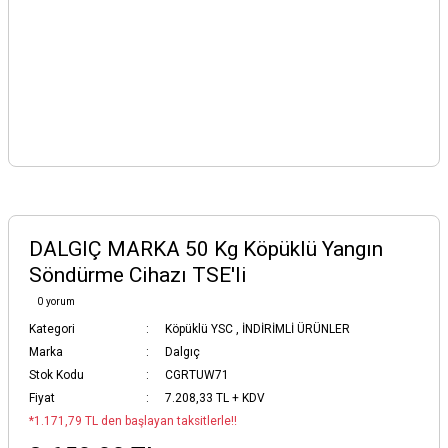
DALGIÇ MARKA 50 Kg Köpüklü Yangın
Söndürme Cihazı TSE'li
0 yorum
Kategori
Köpüklü YSC
,
İNDİRİMLİ ÜRÜNLER
Marka
Dalgıç
Stok Kodu
CGRTUW71
Fiyat
7.208,33 TL + KDV
*1.171,79 TL den başlayan taksitlerle!!