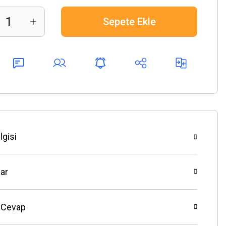
Sepete Ekle
lgisi
ar
 Cevap