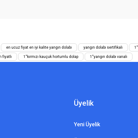
en ucuz fiyat en iyi kalite yangın dolabı
yangın dolabı sertifikalı
1'
 fiyatlı
1''kırmızı kauçuk hortumlu dolap
1''yangın dolabı vanalı
Üyelik
Yeni Üyelik