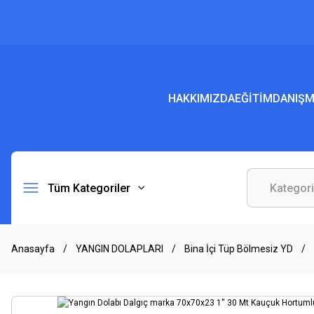
HAKKIMIZDA
EĞİTİM
DANIŞM
Tüm Kategoriler
Anasayfa
YANGIN DOLAPLARI
Bina İçi Tüp Bölmesiz YD