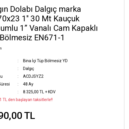
ın Dolabı Dalgıç marka
0x23 1'' 30 Mt Kauçuk
umlu 1” Vanalı Cam Kapaklı
 Bölmesiz EN671-1
m
Bina İçi Tüp Bölmesiz YD
Dalgıç
du
ACDJSYZ2
Süresi
48 Ay
8.325,00 TL + KDV
 TL den başlayan taksitlerle!!
90,00 TL