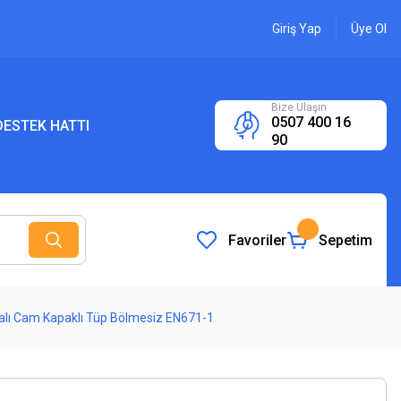
Giriş Yap
Üye Ol
Bize Ulaşın
0507 400 16
ESTEK HATTI
90
Favoriler
Sepetim
nalı Cam Kapaklı Tüp Bölmesiz EN671-1