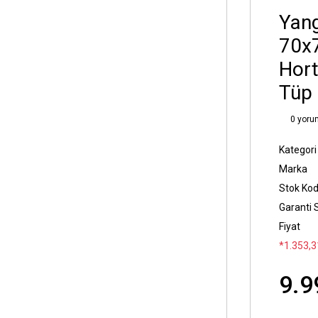
Yang
70x7
Hort
Tüp
0 yoru
Kategori
Marka
Stok Ko
Garanti 
Fiyat
*1.353,31
9.9