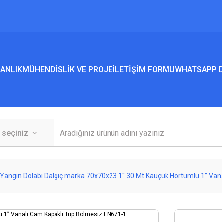
ANLIK
MÜHENDİSLİK VE PROJE
İLETİŞİM FORMU
WHATSAPP D
Yangın Dolabı Dalgıç marka 70x70x23 1'' 30 Mt Kauçuk Hortumlu 1” Va