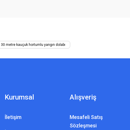
' 30 metre kauçuk hortumlu yangın dolabı
Kurumsal
Alışveriş
İletişim
Mesafeli Satış
Sözleşmesi