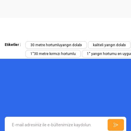
HEDİYELİ
Etiketler :
30 metre hortumluyangın dolabı
kaliteli yangın dolabı
1''30 metre kırmızı hortumlu
1'' yangın hortumu en uygun